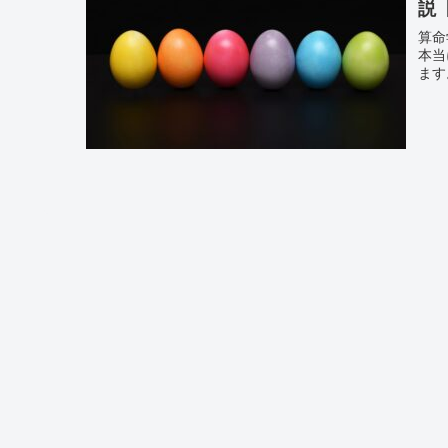
説
算命
本当
ます