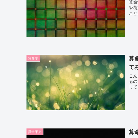
算命
や葛
こと
算
算命学
て
こん
るの
して
算
異常干支