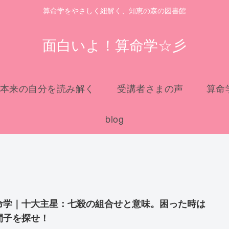
算命学をやさしく紐解く、知恵の森の図書館
面白いよ！算命学☆彡
本来の自分を読み解く
受講者さまの声
算命
blog
命学｜十大主星：七殺の組合せと意味。困った時は
間子を探せ！