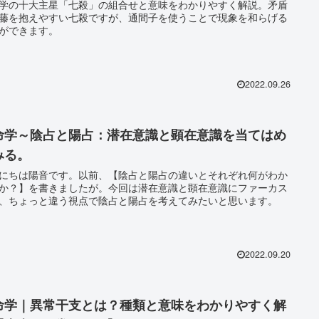
学の十大主星「七殺」の組合せと意味をわかりやすく解説。矛盾
藤を抱えやすい七殺ですが、通間子を使うことで現象を和らげる
ができます。
2022.09.26
命学～陰占と陽占：潜在意識と顕在意識を当てはめ
みる。
にちは陽音です。以前、【陰占と陽占の違いとそれぞれ何がわか
か？】を書きましたが。今回は潜在意識と顕在意識にファーカス
、ちょっと違う視点で陰占と陽占を考えてみたいと思います。
2022.09.20
命学｜異常干支とは？種類と意味をわかりやすく解