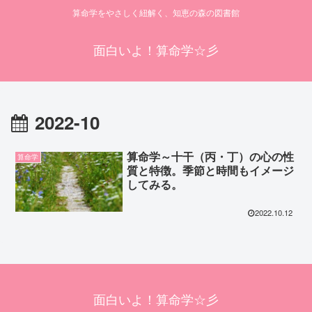
算命学をやさしく紐解く、知恵の森の図書館
面白いよ！算命学☆彡
2022-10
算命学～十干（丙・丁）の心の性
算命学
質と特徴。季節と時間もイメージ
してみる。
2022.10.12
面白いよ！算命学☆彡