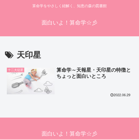
算命学をやさしく紐解く、知恵の森の図書館
面白いよ！算命学☆彡
天印星
算命学～天報星・天印星の特徴と
十二大従星
ちょっと面白いところ
2022.06.29
面白いよ！算命学☆彡