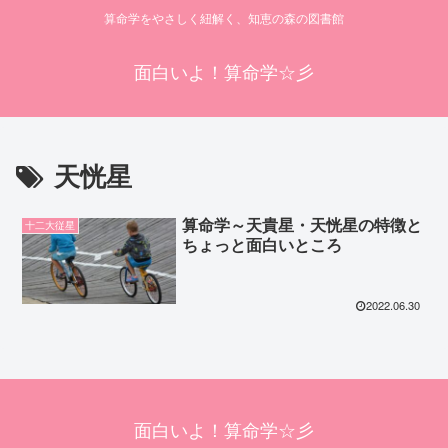
算命学をやさしく紐解く、知恵の森の図書館
面白いよ！算命学☆彡
天恍星
算命学～天貴星・天恍星の特徴と
十二大従星
ちょっと面白いところ
2022.06.30
面白いよ！算命学☆彡