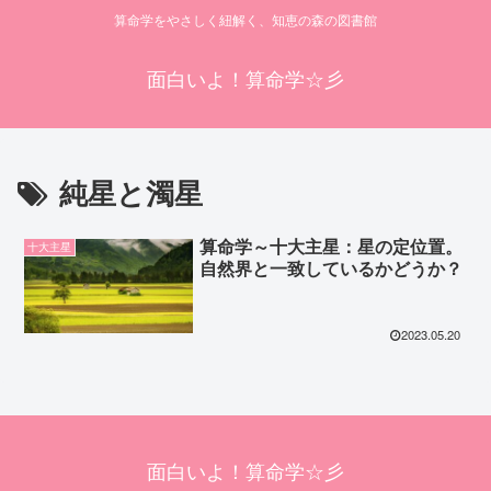
算命学をやさしく紐解く、知恵の森の図書館
面白いよ！算命学☆彡
純星と濁星
算命学～十大主星：星の定位置。
十大主星
自然界と一致しているかどうか？
2023.05.20
面白いよ！算命学☆彡