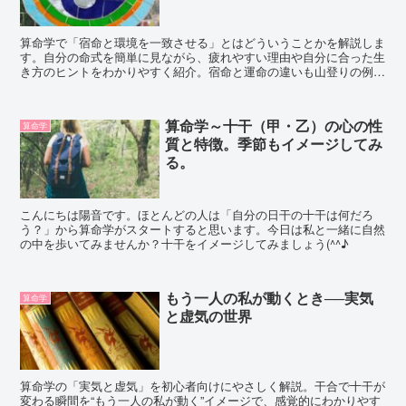
算命学で「宿命と環境を一致させる」とはどういうことかを解説しま
す。自分の命式を簡単に見ながら、疲れやすい理由や自分に合った生
き方のヒントをわかりやすく紹介。宿命と運命の違いも山登りの例え
でやさしく理解できます。
算命学～十干（甲・乙）の心の性
算命学
質と特徴。季節もイメージしてみ
る。
こんにちは陽音です。ほとんどの人は「自分の日干の十干は何だろ
う？」から算命学がスタートすると思います。今日は私と一緒に自然
の中を歩いてみませんか？十干をイメージしてみましょう(^^♪
もう一人の私が動くとき──実気
算命学
と虚気の世界
算命学の「実気と虚気」を初心者向けにやさしく解説。干合で十干が
変わる瞬間を“もう一人の私が動く”イメージで、感覚的にわかりやす