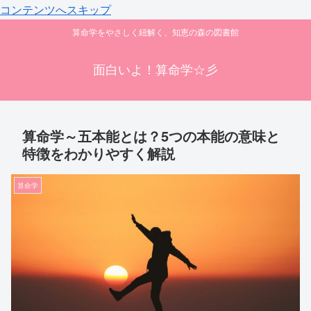
コンテンツへスキップ
算命学をやさしく紐解く、知恵の森の図書館
面白いよ！算命学☆彡
算命学～五本能とは？5つの本能の意味と
特徴をわかりやすく解説
算命学