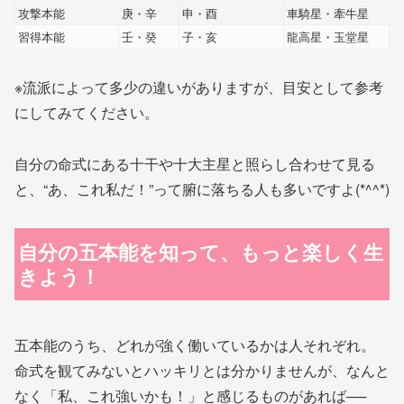
攻撃本能
庚・辛
申・酉
車騎星・牽牛星
習得本能
壬・癸
子・亥
龍高星・玉堂星
※流派によって多少の違いがありますが、目安として参考
にしてみてください。
自分の命式にある十干や十大主星と照らし合わせて見る
と、“あ、これ私だ！”って腑に落ちる人も多いですよ(*^^*)
自分の五本能を知って、もっと楽しく生
きよう！
五本能のうち、どれが強く働いているかは人それぞれ。
命式を観てみないとハッキリとは分かりませんが、なんと
なく「私、これ強いかも！」と感じるものがあれば──