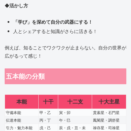
◆
活かし方
「学び」を深めて自分の武器にする！
人とシェアすると知識がさらに活きる！
例えば、知ることでワクワクが止まらない。自分の世界が
広がるって感じ！
五本能の分類
本能
十干
十二支
十大主星
守備本能
甲・乙
寅・卯
貫索星・石門星
伝達本能
丙・丁
午・巳
鳳閣星・調舒星
引力・魅力本能
戊・己
辰・戌・丑・未
禄存星・司禄星