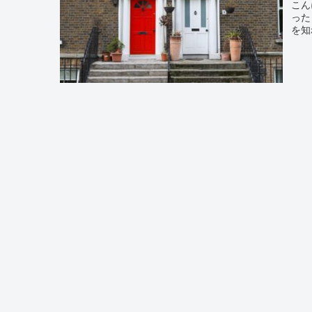
こん
った
を知