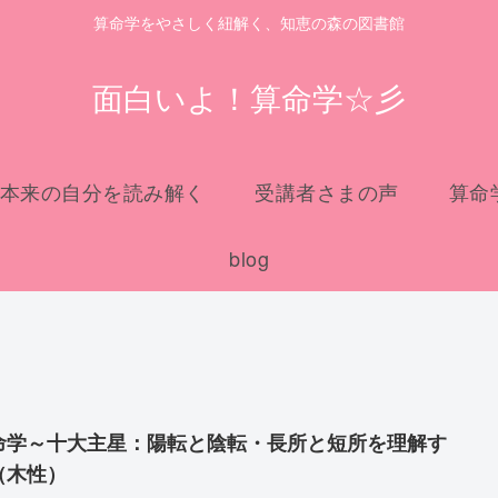
算命学をやさしく紐解く、知恵の森の図書館
面白いよ！算命学☆彡
本来の自分を読み解く
受講者さまの声
算命
blog
命学～十大主星：陽転と陰転・長所と短所を理解す
（木性）