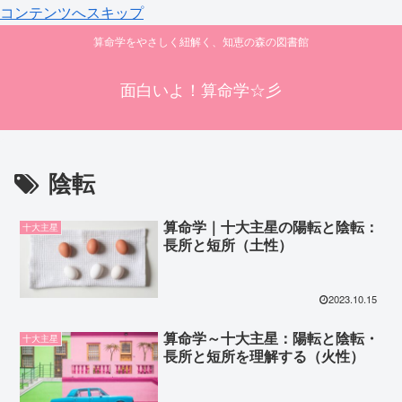
コンテンツへスキップ
算命学をやさしく紐解く、知恵の森の図書館
面白いよ！算命学☆彡
陰転
算命学｜十大主星の陽転と陰転：
十大主星
長所と短所（土性）
2023.10.15
算命学～十大主星：陽転と陰転・
十大主星
長所と短所を理解する（火性）